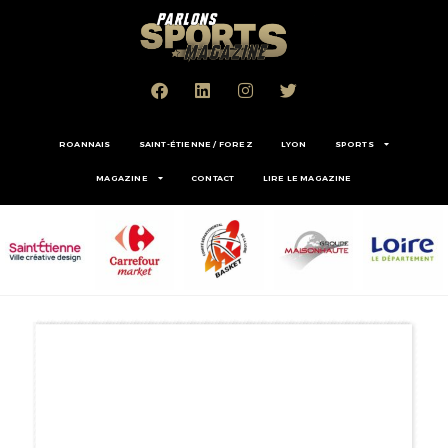
ROANNAIS
SAINT-ÉTIENNE / FOREZ
LYON
SPORTS
MAGAZINE
CONTACT
LIRE LE MAGAZINE