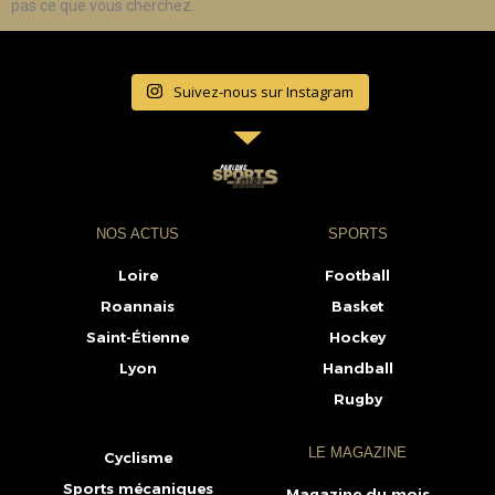
pas ce que vous cherchez.
Suivez-nous sur Instagram
NOS ACTUS
SPORTS
Loire
Football
Roannais
Basket
Saint-Étienne
Hockey
Lyon
Handball
Rugby
LE MAGAZINE
Cyclisme
Sports mécaniques
Magazine du mois