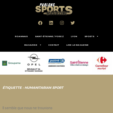
ROANNAIS
SAINT-ÉTIENNE / FOREZ
LYON
SPORTS
MAGAZINE
CONTACT
LIRE LE MAGAZINE
ÉTIQUETTE : HUMANITARIAN SPORT
Il semble que nous ne trouvions